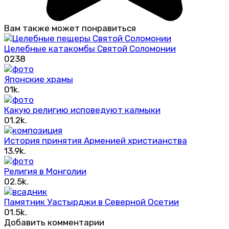
Вам также может понравиться
Целебные катакомбы Святой Соломонии
0
238
Японские храмы
0
1k.
Какую религию исповедуют калмыки
0
1.2k.
История принятия Арменией христианства
1
3.9k.
Религия в Монголии
0
2.5k.
Памятник Уастырджи в Северной Осетии
0
1.5k.
Добавить комментарии