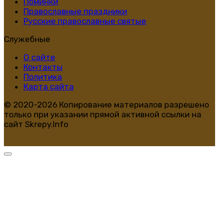
Поминки
Православные праздники
Русские православные святые
Служебные
О сайте
Контакты
Политика
Карта сайта
© 2020-2026 Копирование материалов разрешено
только при указании прямой активной ссылки на
сайт Skrepy.Info