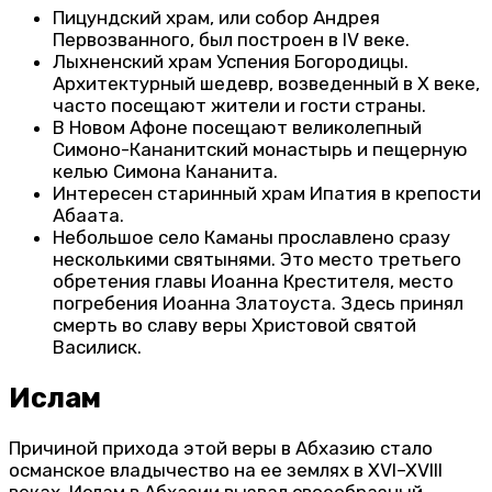
Пицундский храм, или собор Андрея
Первозванного, был построен в IV веке.
Лыхненский храм Успения Богородицы.
Архитектурный шедевр, возведенный в X веке,
часто посещают жители и гости страны.
В Новом Афоне посещают великолепный
Симоно-Кананитский монастырь и пещерную
келью Симона Кананита.
Интересен старинный храм Ипатия в крепости
Абаата.
Небольшое село Каманы прославлено сразу
несколькими святынями. Это место третьего
обретения главы Иоанна Крестителя, место
погребения Иоанна Златоуста. Здесь принял
смерть во славу веры Христовой святой
Василиск.
Ислам
Причиной прихода этой веры в Абхазию стало
османское владычество на ее землях в XVI–XVIII