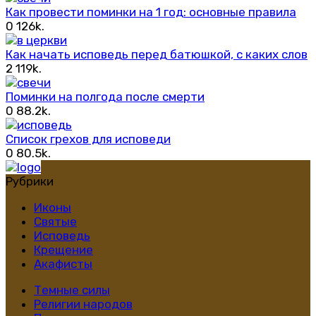
Как провести поминки на 1 год: основные правила
0
126k.
Как начать исповедь перед батюшкой, с каких слов
2
119k.
Поминки на полгода после смерти
0
88.2k.
Список грехов для исповеди
0
80.5k.
Рубрики
Иконы
Святые
Исповедь
Крещение
Акафисты
Темные силы
Религии народов