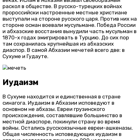
веках. Ислам в Абхазии вызвал своеобразный
раскол в обществе. В русско-турецких войнах
пророссийски настроенные местные христиане
выступали на стороне русского царя. Против них на
стороне осман воевали мусульмане. Победа России
и абхазские восстания вынудили часть мусульман в
1870-х годах эмигрировать в Турцию. До сих пор
там сохранилась крупнейшая из абхазских
диаспор. В самой Абхазии мечетей всего две: в
Сухуме и Гудауте.
Иудаизм
В Сухуме находится и единственная в стране
синагога. Иудаизм в Абхазии исповедуют в
основном не абхазы. Евреи грузинского
происхождения, составлявшие большинство в
местной диаспоре, покинули страну во время
войны. Остались русскоязычные евреи-ашкеназы.
Общая численность исповедующих иудаизм в