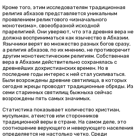
Кроме того, этим исследователям традиционная
религия абхазов представляется уникальным
проявлением реликтового «изначального
монотеизма», своеобразной исходной
прарелигией. Они уверяют, что эта древняя вера не
должна восприниматься как язычество в Абхазии.
Язычники верят во множество разных богов сразу,
а религия абхазов, по их мнению, не противоречит
другим монотеистическим религиям. Собственная
вера в Абхазии действительно сохранялась с
древнейших дохристианских времен. Но в
последние годы интерес к ней стал усиливаться.
Были возрождены древние святилища, в которых
сегодня жрецы проводят традиционные обряды. Из
семи старинных святилищ быжныха сейчас
возрождены пять самых значимых.
Статистика показывает количество христиан,
мусульман, атеистов или сторонников
традиционной веры в стране. На самом деле, это
соотношение верующего и неверующего населения
определяется не настолько четко. Среди